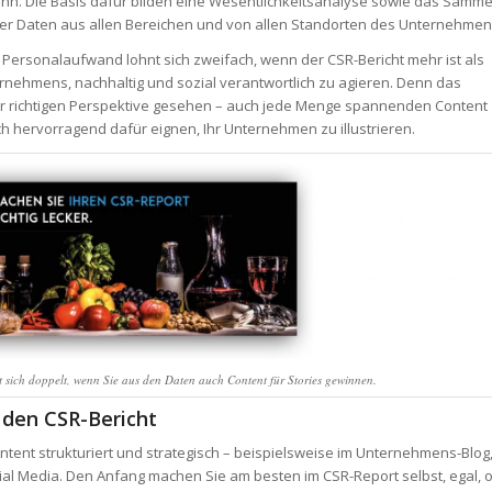
ann. Die Basis dafür bilden eine Wesentlichkeitsanalyse sowie das Samme
ster Daten aus allen Bereichen und von allen Standorten des Unternehmen
Personalaufwand lohnt sich zweifach, wenn der CSR-Bericht mehr ist als
rnehmens, nachhaltig und sozial verantwortlich zu agieren. Denn das
r richtigen Perspektive gesehen – auch jede Menge spannenden Content
ich hervorragend dafür eignen, Ihr Unternehmen zu illustrieren.
t sich doppelt, wenn Sie aus den Daten auch Content für Stories gewinnen.
 den CSR-Bericht
ent strukturiert und strategisch – beispielsweise im Unternehmens-Blog
ocial Media. Den Anfang machen Sie am besten im CSR-Report selbst, egal, 