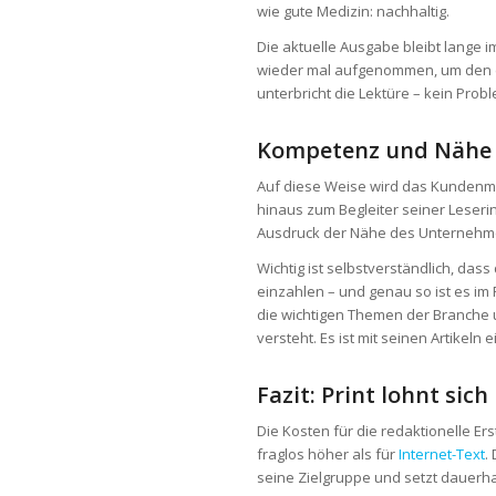
wie gute Medizin: nachhaltig.
Die aktuelle Ausgabe bleibt lange i
wieder mal aufgenommen, um den ei
unterbricht die Lektüre – kein Prob
Kompetenz und Nähe
Auf diese Weise wird das Kundenma
hinaus zum Begleiter seiner Leserinn
Ausdruck der Nähe des Unternehm
Wichtig ist selbstverständlich, d
einzahlen – und genau so ist es i
die wichtigen Themen der Branche 
versteht. Es ist mit seinen Artikeln
Fazit: Print lohnt sich
Die Kosten für die redaktionelle Er
fraglos höher als für
Internet-Text
.
seine Zielgruppe und setzt dauerh