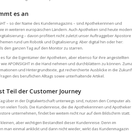
ommt es an
GHT – so der Name des Kundenmagazins – sind Apothekerinnen und
wie in weiteren europäischen Ländern. Auch Apotheken sind heute moder
italisierung – davon profitiert nicht zuletzt unser Auftraggeber Apostore
Themen rund um Robotik und Digitalisierung. Aber digital hin oder her:
ls den ganzen Tag auf den Monitor zu starren.
 es für die Eigentümer der Apotheken, aber ebenso für ihre angestellten
n wie APOINSIGHT in die Hand nehmen und durchblättern zu können. Zuma
rmationen und Hintergrundtexte, gut recherchierte Ausblicke in die Zukunf
Fragen des beruflichen Alltags sowie unterhaltende Artikel.
t Teil der Customer Journey
ag über in der Digitalwirtschaft unterwegs sind, nutzen den Computer als
 von vielen Tools. Die Kundenreise, die die Apothekerinnen und Apotheker
tore unternehmen, findet bei weitem nicht nur auf dem Bildschirm statt.
leinen, aber wichtigen Bestandteil dieser Kundenreise. Denn im
en man einmal anklickt und dann nicht wieder, wirkt das Kundenmagazin